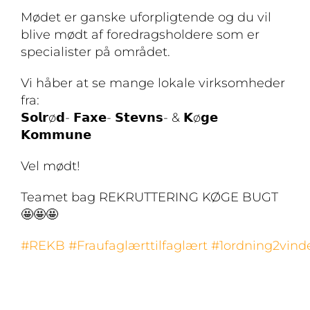
Mødet er ganske uforpligtende og du vil
blive mødt af foredragsholdere som er
specialister på området.
Vi håber at se mange lokale virksomheder
fra:
𝗦𝗼𝗹𝗿ø𝗱- 𝗙𝗮𝘅𝗲- 𝗦𝘁𝗲𝘃𝗻𝘀- & 𝗞ø𝗴𝗲
𝗞𝗼𝗺𝗺𝘂𝗻𝗲
Vel mødt!
Teamet bag REKRUTTERING KØGE BUGT
🤩🤩🤩
#REKB
#Fraufaglærttilfaglært
#1ordning2vind
📞 KALDER