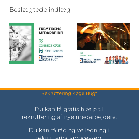
FREMTIDENS
ALLE
Beslægtede indlæg
MEDARBEJDERE
VIRKSOMHEDER!
Rekruttering Køge Bugt
Du kan få gratis hjælp til
rekruttering af nye medarbejdere.
Du kan få råd og vejledning i
rekrutteringsprocessen.