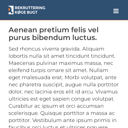
Skip
to
content
Aenean pretium felis vel
purus bibendum luctus.
Sed rhoncus viverra gravida. Aliquam
lobortis nulla sit amet tincidunt tincidunt.
Maecenas pulvinar maximus massa, nec
eleifend turpis ornare sit amet. Nullam
eget malesuada erat. Morbi volutpat, ante
nec pharetra suscipit, augue nulla porttitor
dolor, nec lacinia eros elit id arcu. Vivamus
ultricies est eget sapien congue volutpat.
Curabitur ac ipsum et orci accumsan
scelerisque. Quisque porttitor a massa ac
porttitor. Vestibulum ante ipsum primis in
faucibus orci luctus et ultrices posuere