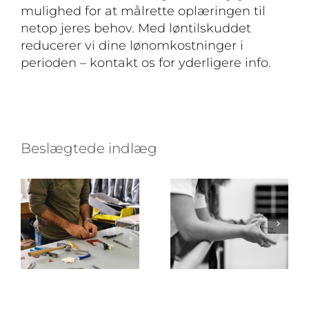
mulighed for at målrette oplæringen til
netop jeres behov. Med løntilskuddet
reducerer vi dine lønomkostninger i
perioden – kontakt os for yderligere info.
Har du brug
Er du i tvivl
for ekstra
om hvordan
hænder,
du ansøger
Beslægtede indlæg
måske bare
om refusion
et par timer
af
om ugen ?
løntilskud?