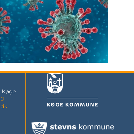
0 Køge
00
.dk