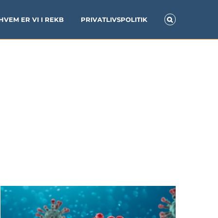
HVEM ER VI I REKB
PRIVATLIVSPOLITIK
Corona nyt: Reglerne om
arbejdsfordeling forlænges i
2021