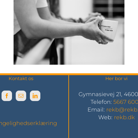
Kontakt os
Her bor vi
Gymnasievej 21, 460
Telefon:
5667 60
Email:
rekb@rekb
Web:
rekb.dk
ngelighedserklæring