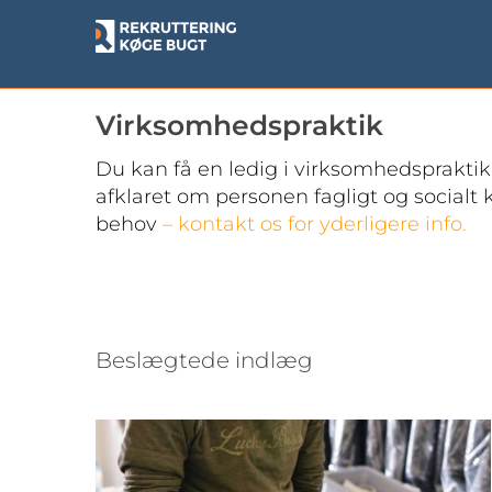
Skip
to
content
Virksomhedspraktik
Du kan få en ledig i virksomhedspraktik
afklaret om personen fagligt og socialt k
behov
– kontakt os for yderligere info.
Har du brug for ekstra
hænder, måske bare et par
timer om ugen ?
Beslægtede indlæg