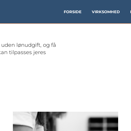
FORSIDE
VIRKSOMHED
 uden lønudgift, og få
an tilpasses jeres
Er du i tvivl om hvordan du
ansøger om refusion af
løntilskud?